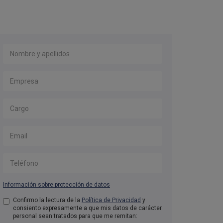
Nombre y apellidos
*
Empresa
*
Cargo
Email
*
Teléfono
Información sobre protección de datos
Aceptación de condiciones
Confirmo la lectura de la
Política de Privacidad
*
y
consiento expresamente a que mis datos de carácter
personal sean tratados para que me remitan: