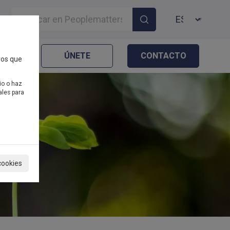
IDAD
ÚNETE
CONTACTO
ros que
io o haz
ales para
cookies