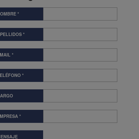
NOMBRE
*
PELLIDOS
*
MAIL
*
TELÉFONO
*
CARGO
EMPRESA
*
ENSAJE