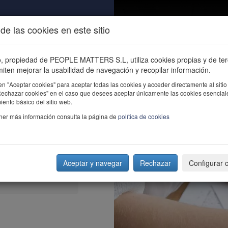
de las cookies en este sitio
ALIDAD
ÚNETE
CONTACTO
Buscar e
io, propiedad de PEOPLE MATTERS S.L, utiliza cookies propias y de te
iten mejorar la usabilidad de navegación y recopilar información.
en "Aceptar cookies" para aceptar todas las cookies y acceder directamente al sitio
"Rechazar cookies" en el caso que desees aceptar únicamente las cookies esencial
ento básico del sitio web.
ner más información consulta la página de
política de cookies
Aceptar y navegar
Rechazar
Configurar 
luación se convierte