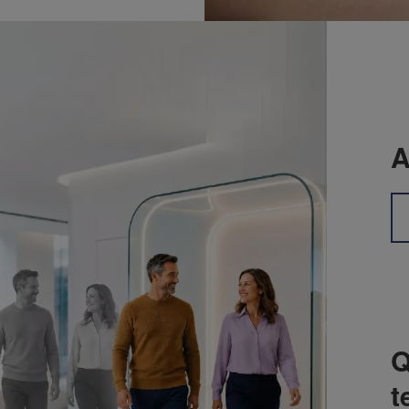
A
Q
t