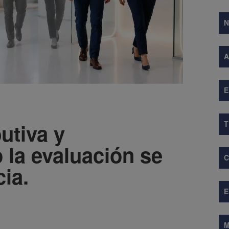
A
E
utiva y
la evaluación se
ia.
M