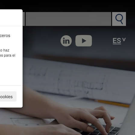
n PM
rceros
 o haz
es para el
cookies