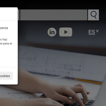
n PM
rceros
 o haz
es para el
cookies