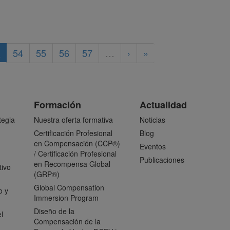
3
54
55
56
57
…
›
»
Formación
Actualidad
tegia
Nuestra oferta formativa
Noticias
Certificación Profesional
Blog
en Compensación (CCP®)
Eventos
/ Certificación Profesional
Publicaciones
en Recompensa Global
tivo
(GRP®)
Global Compensation
o y
Immersion Program
Diseño de la
l
Compensación de la