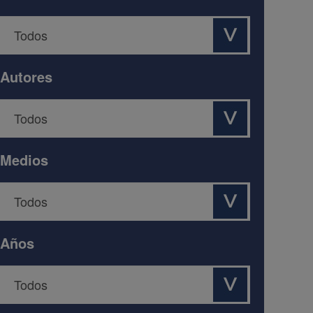
Autores
Medios
Años