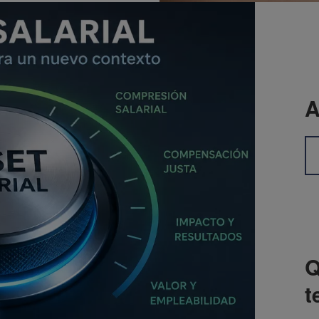
A
Q
t