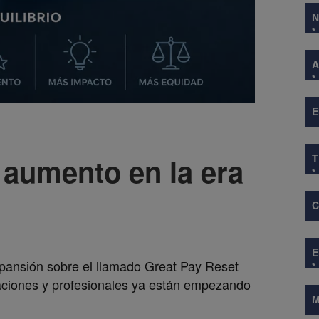
*
A
*
E
aumento en la era
*
pansión
sobre el llamado Great Pay Reset
*
aciones y profesionales ya están empezando
M