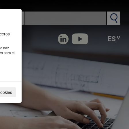
n PM
rceros
 o haz
es para el
cookies