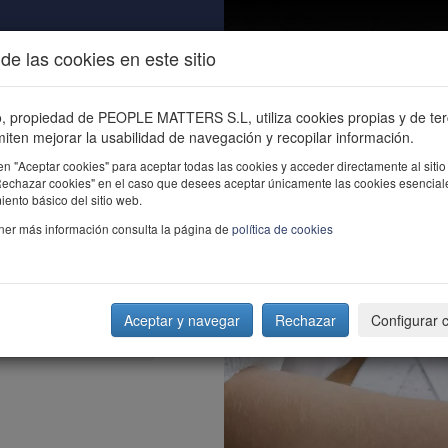
de las cookies en este sitio
ALIDAD
ÚNETE
CONTACTO
Buscar e
io, propiedad de PEOPLE MATTERS S.L, utiliza cookies propias y de te
iten mejorar la usabilidad de navegación y recopilar información.
en "Aceptar cookies" para aceptar todas las cookies y acceder directamente al sitio
"Rechazar cookies" en el caso que desees aceptar únicamente las cookies esencial
ento básico del sitio web.
ner más información consulta la página de
política de cookies
Aceptar y navegar
Rechazar
Configurar 
rial'