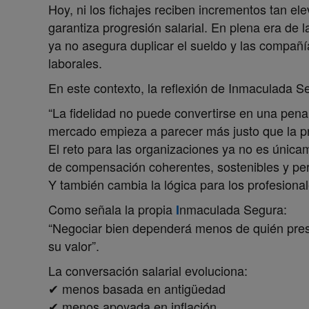
Hoy, ni los fichajes reciben incrementos tan el
garantiza progresión salarial. En plena era de
ya no asegura duplicar el sueldo y las compañ
laborales.
En este contexto, la reflexión de
Inmaculada S
“La fidelidad no puede convertirse en una pena
mercado empieza a parecer más justo que la p
El reto para las organizaciones ya no es únicam
de compensación coherentes, sostenibles y per
Y también cambia la lógica para los profesional
Como señala la propia
nmaculada Segura
:
I
“Negociar bien dependerá menos de quién pre
su valor”.
La conversación salarial evoluciona:
✔ menos basada en antigüedad
✔ menos apoyada en inflación