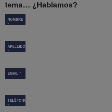
tema… ¿Hablamos?
NOMBRE
*
APELLIDOS
*
EMAIL
*
TELÉFONO
*