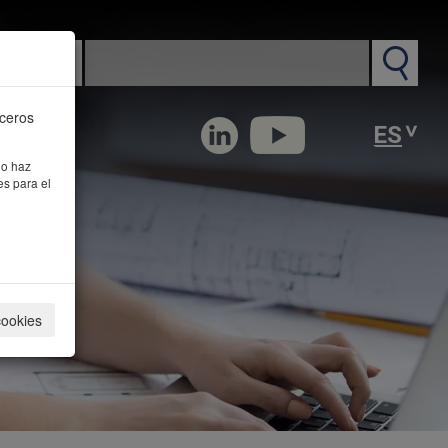
n PM
rceros
 o haz
es para el
cookies