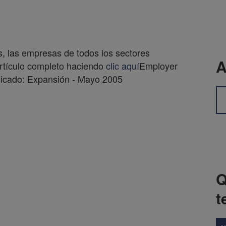
, las empresas de todos los sectores
A
artículo completo haciendo
clic aquí
Employer
licado: Expansión - Mayo 2005
Q
t