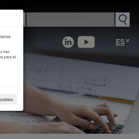
n PM
rceros
 o haz
es para el
cookies