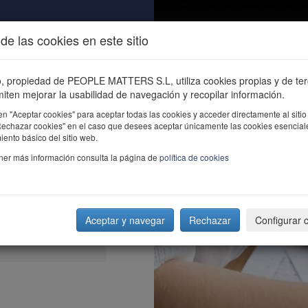
de las cookies en este sitio
ALIDAD
ÚNETE
CONTACTO
Buscar e
io, propiedad de PEOPLE MATTERS S.L, utiliza cookies propias y de te
iten mejorar la usabilidad de navegación y recopilar información.
en "Aceptar cookies" para aceptar todas las cookies y acceder directamente al sitio
"Rechazar cookies" en el caso que desees aceptar únicamente las cookies esencial
ento básico del sitio web.
ner más información consulta la página de
política de cookies
Aceptar y navegar
Rechazar
Configurar 
alancas clave en