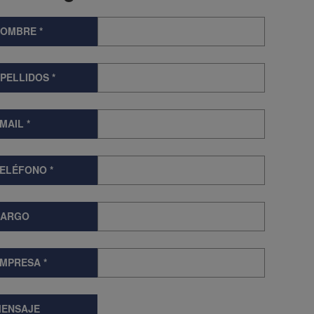
NOMBRE
*
PELLIDOS
*
MAIL
*
TELÉFONO
*
CARGO
EMPRESA
*
ENSAJE