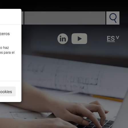
n PM
rceros
 o haz
es para el
cookies