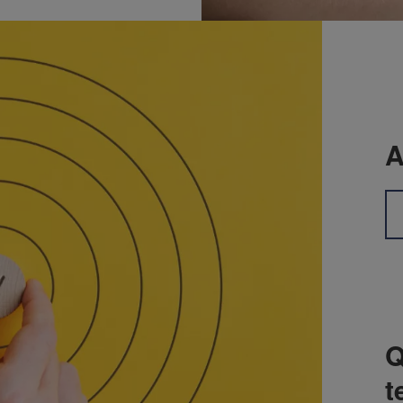
A
Q
t