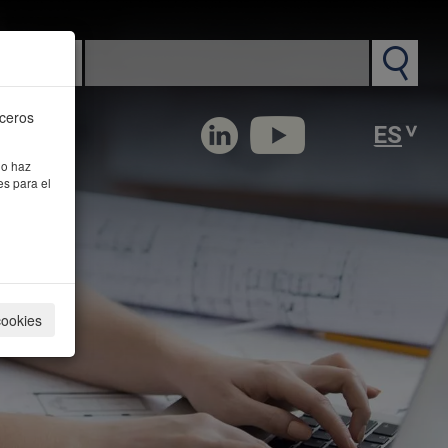
n PM
rceros
 o haz
es para el
cookies