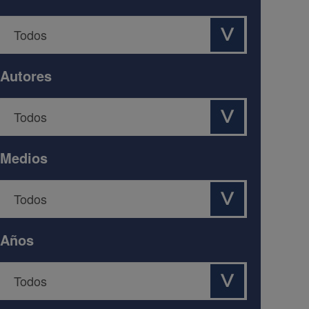
Autores
Medios
Años